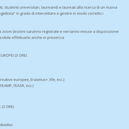
i, studenti universitari, laureandi e laureati alla ricerca di un nuova
gettista” in grado di intercettare e gestire in modo corretto i
rma zoom (lezioni saranno registrate e verranno messe a disposizione
ossibile effettuarlo anche in presenza
UROPEI (3 ORE)
creative europee, Erasmus+, life, ecc.)
 FEAMP, FEASR, ecc.)
(3 ORE)
biettivi