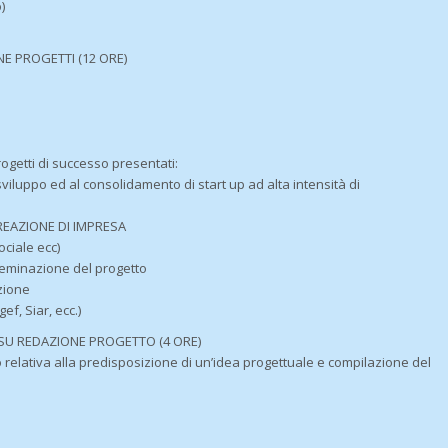
)
E PROGETTI (12 ORE)
rogetti di successo presentati:
viluppo ed al consolidamento di start up ad alta intensità di
REAZIONE DI IMPRESA
ociale ecc)
eminazione del progetto
zione
ef, Siar, ecc.)
U REDAZIONE PROGETTO (4 ORE)
o relativa alla predisposizione di un’idea progettuale e compilazione del