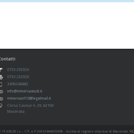
Contatti
0733 232026
0733 232026
3496248482
info@minervastudi.it
minervasrl10@legalmail.it
Corso Cavour n. 29, 62100
Macerata
€ 19.638,00 i.v. - C.F. e P.IVA 01444610438 - Iscritta al registro imprese di Macerata. R