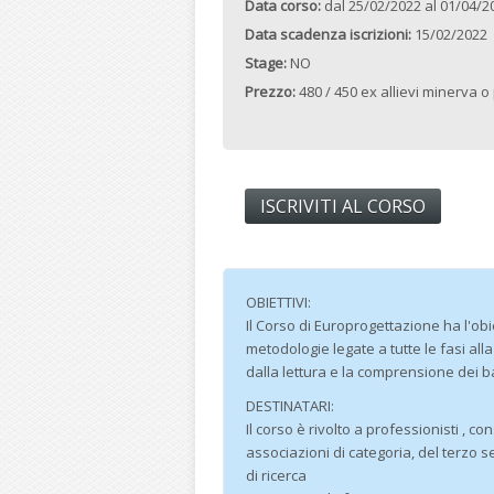
Data corso:
dal
25/02/2022
al
01/04/2
Data scadenza iscrizioni:
15/02/2022
Stage:
NO
Prezzo:
480 / 450 ex allievi minerva o 
ISCRIVITI AL CORSO
OBIETTIVI:
Il Corso di Europrogettazione ha l'obie
metodologie legate a tutte le fasi al
dalla lettura e la comprensione dei b
DESTINATARI:
Il corso è rivolto a professionisti , co
associazioni di categoria, del terzo s
di ricerca