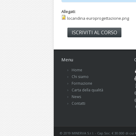
Allegati:
locandina europrogettazione.png
ISCRIVITI AL CORSO
Menu
Home
Chi siamo
Formazione
Carta della qualità
News
Contatti
© 2019 MINERVA S.r.l. - Cap.Soc. € 30.000 di cui 