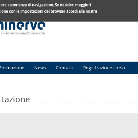
gliore esperienza di navigazione.
Se desideri maggiori
azione con le impostazioni del browser accedi alla nostra
Form d
Cerca
Formazione
News
Contatti
Registrazione corso
ttazione