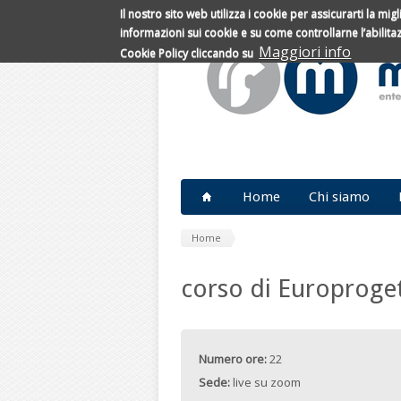
Il nostro sito web utilizza i cookie per assicurarti la mi
Salta al contenuto principale
informazioni sui cookie e su come controllarne l’abilit
Maggiori info
Cookie Policy cliccando su
Home
Chi siamo
Home
corso di Europroge
Numero ore:
22
Sede:
live su zoom