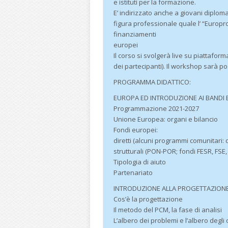
e istituti per la formazione.
E’ indirizzato anche a giovani diplomat
figura professionale quale l’ “Europro
finanziamenti
europei
Il corso si svolgerà live su piattafo
dei partecipanti). Il workshop sarà p
PROGRAMMA DIDATTICO:
EUROPA ED INTRODUZIONE AI BANDI E
Programmazione 2021-2027
Unione Europea: organi e bilancio
Fondi europei:
diretti (alcuni programmi comunitari: 
strutturali (PON-POR; fondi FESR, FSE,
Tipologia di aiuto
Partenariato
INTRODUZIONE ALLA PROGETTAZIONE 
Cos’è la progettazione
Il metodo del PCM, la fase di analisi
L’albero dei problemi e l’albero degli o