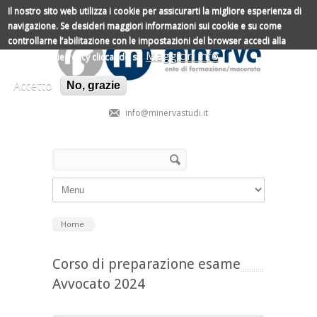
Salta al contenuto principale
Il nostro sito web utilizza i cookie per assicurarti la migliore esperienza di
navigazione.
Se desideri maggiori informazioni sui cookie e su come
controllarne l’abilitazione con le impostazioni del browser accedi alla
Maggiori info
nostra Cookie Policy cliccando su
Accetto
No, grazie
info@minervastudi.it
Form di ricerca
Cerca
Home
Corso di preparazione esame
Avvocato 2024