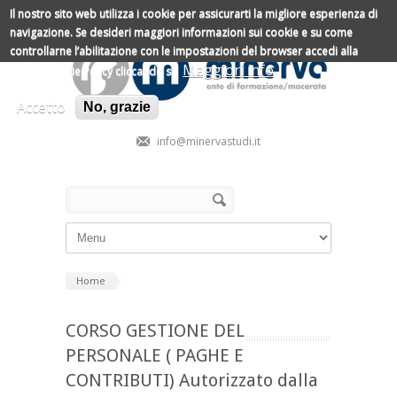
Salta al contenuto principale
Il nostro sito web utilizza i cookie per assicurarti la migliore esperienza di
navigazione.
Se desideri maggiori informazioni sui cookie e su come
controllarne l’abilitazione con le impostazioni del browser accedi alla
Maggiori info
nostra Cookie Policy cliccando su
Accetto
No, grazie
info@minervastudi.it
Form di ricerca
Cerca
Home
CORSO GESTIONE DEL
PERSONALE ( PAGHE E
CONTRIBUTI) Autorizzato dalla