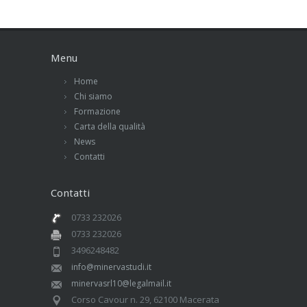
Menu
Home
Chi siamo
Formazione
Carta della qualità
News
Contatti
Contatti
0733 232026
0733 232026
3496248482
info@minervastudi.it
minervasrl10@legalmail.it
Corso Cavour n. 29, 62100 Macerata