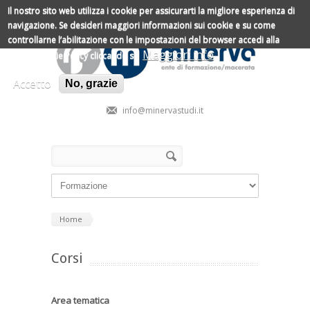
Salta al contenuto principale
Il nostro sito web utilizza i cookie per assicurarti la migliore esperienza di
navigazione.
Se desideri maggiori informazioni sui cookie e su come
controllarne l’abilitazione con le impostazioni del browser accedi alla
Maggiori info
nostra Cookie Policy cliccando su
Accetto
No, grazie
info@minervastudi.it
Form di ricerca
Cerca
Home
Corsi
Area tematica