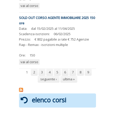
vai al corso
SOLD OUT CORSO AGENTE IMMOBILIARE 2025 150
ore
Data:
dal
15/02/2025
al
11/04/2025
Scadenza iscrizioni:
06/02/2025
Prezzo:
€ 802 pagabile a rate € 752 Agenzie
Fiap - Remax - iscrizioni multiple
Ore:
150
vai al corso
Pagine
1
2
3
4
5
6
7
8
9
seguente ›
ultima »
elenco corsi